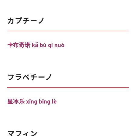
カプチーノ
卡布奇诺 kǎ bù qí nuò
フラペチーノ
星冰乐 xīng bīng lè
マフィン