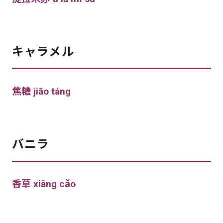
キャラメル
焦糖 jiāo táng
バニラ
香草 xiāng cǎo