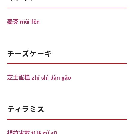
麦芬 mài fēn
チーズケーキ
芝士蛋糕 zhī shì dàn gāo
ティラミス
提拉米苏 tí lā mǐ sū