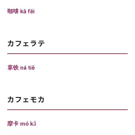
咖啡 kā fēi
カフェラテ
拿铁 ná tiě
カフェモカ
摩卡 mó k
ǎ