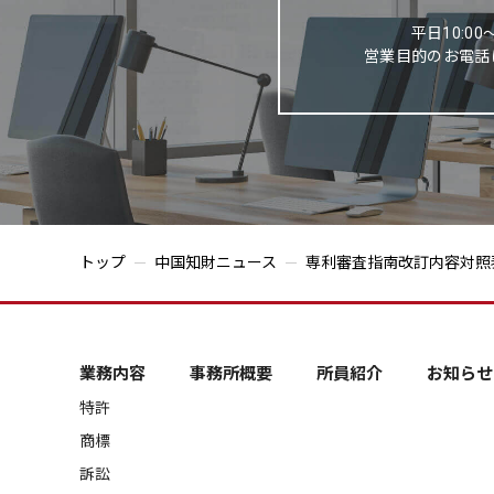
平日10:00
営業目的のお電話
トップ
中国知財ニュース
専利審査指南改訂内容対照表
業務内容
事務所概要
所員紹介
お知らせ
特許
商標
訴訟