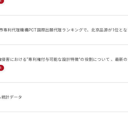
R
京市専利代理機構PCT国際出願代理ランキングで、北京品源が1位と
意匠権侵害における“専利権付与可能な設計特徴”の役割について 、最新の
R
よる統計データ