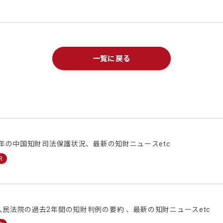
一覧に戻る
2018年の中国知財司法保護状況、最新の知財ニュースetc
R
最高人民法院の過去2年間の知財判例の要約 、最新の知財ニュースetc